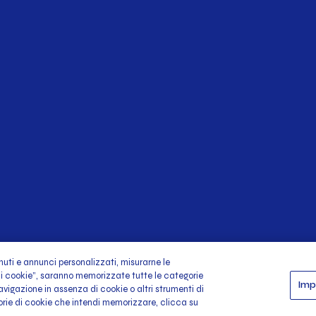
demografico sono temi centrali nelle discussioni sul futuro del
iettivo è creare luoghi dove ogni individuo, indipendentem
avanti a scelte drastiche. Un approccio consapevole e inclu
giore soddisfazione nei lavoratori e accresce la produtti
ti.
enuti e annunci personalizzati, misurarne le
i i cookie”, saranno memorizzate tutte le categorie
Imp
avigazione in assenza di cookie o altri strumenti di
gorie di cookie che intendi memorizzare, clicca su