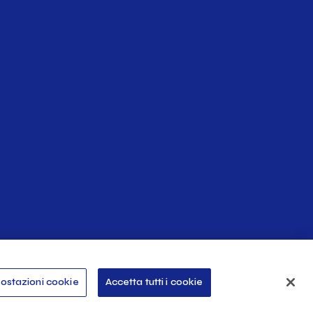
 lavoro, le politiche per la tutela della genitorialità sono
ente dal genere, può aspirare
alla realizzazione sia
sivo mirato al sostegno della genitorialità e alla
vità che aumenta il
successo di un'azienda
,
Indietro
Powered by
ostazioni cookie
Accetta tutti i cookie